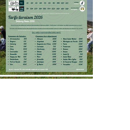
LocvelO
FAQ / informations pratiques
info@locvelo.fr