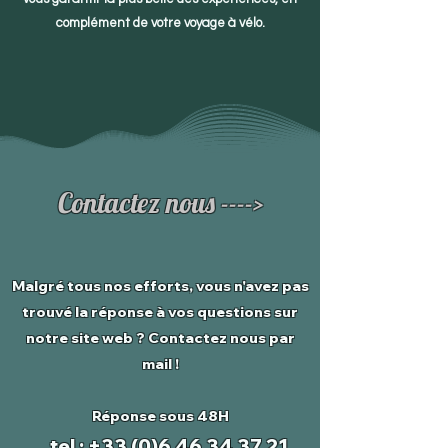
complément de votre voyage à vélo.
Contactez nous ---->
Malgré tous nos efforts, vous n'avez pas
trouvé la réponse à vos questions sur
notre site web ? Contactez nous par
mail !
Réponse sous 48H
tel :
+33 (0)6 46 34 37 21